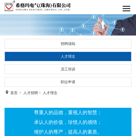
招聘须知
人才理念
员工培训
职位申请
首页
>
人才招聘
>
人才理念
尊重人的品德，重视人的智慧；
承认人的价值，珍惜人的感情；
维护人的尊严，提高人的素质。